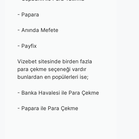
- Papara
- Anında Mefete
- Payfix
Vizebet sitesinde birden fazla
para çekme seçeneği vardır
bunlardan en popülerleri ise;
- Banka Havalesi ile Para Çekme
- Papara ile Para Çekme