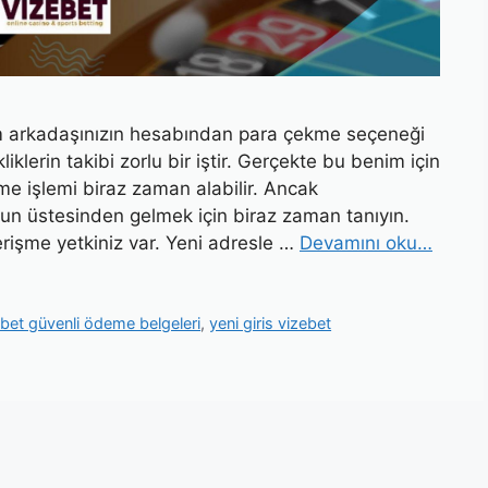
im arkadaşınızın hesabından para çekme seçeneği
klerin takibi zorlu bir iştir. Gerçekte bu benim için
rme işlemi biraz zaman alabilir. Ancak
un üstesinden gelmek için biraz zaman tanıyın.
erişme yetkiniz var. Yeni adresle …
Devamını oku…
ebet güvenli ödeme belgeleri
,
yeni giris vizebet