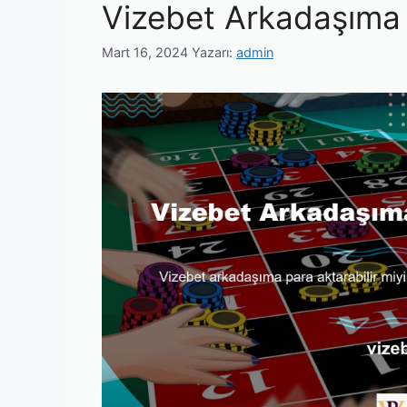
Vizebet Arkadaşıma 
Mart 16, 2024
Yazarı:
admin