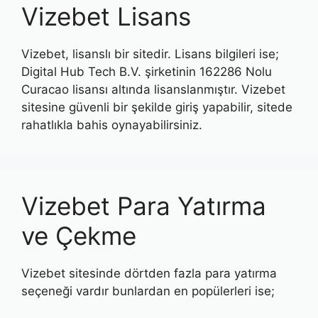
Vizebet Lisans
Vizebet, lisanslı bir sitedir. Lisans bilgileri ise;
Digital Hub Tech B.V. şirketinin 162286 Nolu
Curacao lisansı altında lisanslanmıştır. Vizebet
sitesine güvenli bir şekilde giriş yapabilir, sitede
rahatlıkla bahis oynayabilirsiniz.
Vizebet Para Yatırma
ve Çekme
Vizebet sitesinde dörtden fazla para yatırma
seçeneği vardır bunlardan en popülerleri ise;