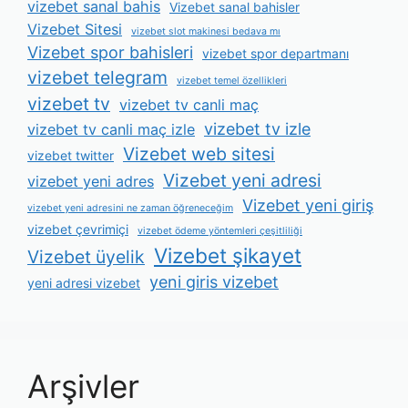
vizebet sanal bahis
Vizebet sanal bahisler
Vizebet Sitesi
vizebet slot makinesi bedava mı
Vizebet spor bahisleri
vizebet spor departmanı
vizebet telegram
vizebet temel özellikleri
vizebet tv
vizebet tv canli maç
vizebet tv izle
vizebet tv canli maç izle
Vizebet web sitesi
vizebet twitter
Vizebet yeni adresi
vizebet yeni adres
Vizebet yeni giriş
vizebet yeni adresini ne zaman öğreneceğim
vizebet çevrimiçi
vizebet ödeme yöntemleri çeşitliliği
Vizebet şikayet
Vizebet üyelik
yeni giris vizebet
yeni adresi vizebet
Arşivler