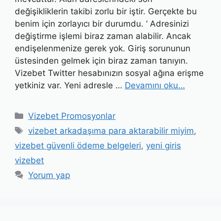
değişikliklerin takibi zorlu bir iştir. Gerçekte bu
benim için zorlayıcı bir durumdu. ‘ Adresinizi
değiştirme işlemi biraz zaman alabilir. Ancak
endişelenmenize gerek yok. Giriş sorununun
üstesinden gelmek için biraz zaman tanıyın.
Vizebet Twitter hesabınızın sosyal ağına erişme
yetkiniz var. Yeni adresle …
Devamını oku…
Kategoriler
Vizebet Promosyonlar
Etiketler
vizebet arkadaşıma para aktarabilir miyim
,
vizebet güvenli ödeme belgeleri
,
yeni giris
vizebet
Yorum yap