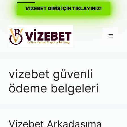
VİZEBET GİRİŞ İÇİN TIKLAYINIZ!
İçeriğe
atla
Menü
vizebet güvenli
ödeme belgeleri
Vizebet Arkadaşıma