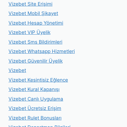
Vizebet Site Erişimi
Vizebet Mobil Şikayet
Vizebet Hesap Yönetimi
Vizebet VIP Üyelik
Vizebet Sms Bildirimleri
Vizebet Whatsapp Hizmetleri
Vizebet Güvenilir Üyelik
Vizebet
Vizebet Kesintisiz Eğlence
Vizebet Kural Kapanışı
Vizebet Canlı Uygulama
Vizebet Ücretsiz Erişim
Vizebet Rulet Bonusları