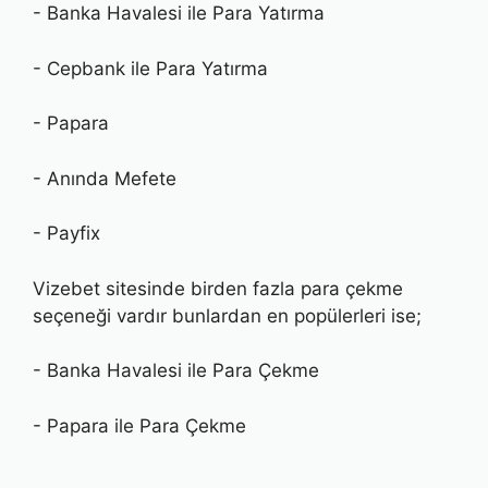
- Banka Havalesi ile Para Yatırma
- Cepbank ile Para Yatırma
- Papara
- Anında Mefete
- Payfix
Vizebet sitesinde birden fazla para çekme
seçeneği vardır bunlardan en popülerleri ise;
- Banka Havalesi ile Para Çekme
- Papara ile Para Çekme