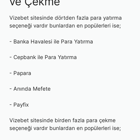
ve Çekme
Vizebet sitesinde dörtden fazla para yatırma
seçeneği vardır bunlardan en popülerleri ise;
- Banka Havalesi ile Para Yatırma
- Cepbank ile Para Yatırma
- Papara
- Anında Mefete
- Payfix
Vizebet sitesinde birden fazla para çekme
seçeneği vardır bunlardan en popülerleri ise;