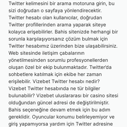
Twitter kelimesini bir arama motoruna girin, bu
sizi doğrudan o sayfaya yönlendirecektir.
Twitter hesabı olan kullanıcılar, doğrudan
Twitter profillerinden arama yaparak siteye
kolayca erişebilirler. Bahis sitenizde herhangi bir
sorunla karşılaşıyorsanız çözüm bulmak için
Twitter hesabımız üzerinden bize ulaşabilirsiniz.
Web sitesinde iletişim çabalarının
yönetilmesinden sorumlu profesyonellerden
oluşan özel bir ekip bulunmaktadır. Twitter’da
sohbetlere katılmak için ekibe her zaman
erişilebilir. Vizebet Twitter hesabı nedir?
Vizebet Twitter hesabında ne tür bilgiler
bulunabilir? Vizebet uluslararası bir casino sitesi
olduğundan güncel adresi de değiştirilmiştir.
Bahis seçeneğine devam etmek için bu adım
gereklidir. Oyuncular konumu belirleyemiyor ve
giriş yapamıyorsa yardım için Twitter adresine