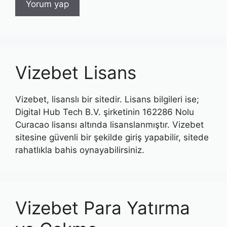
Vizebet Lisans
Vizebet, lisanslı bir sitedir. Lisans bilgileri ise;
Digital Hub Tech B.V. şirketinin 162286 Nolu
Curacao lisansı altında lisanslanmıştır. Vizebet
sitesine güvenli bir şekilde giriş yapabilir, sitede
rahatlıkla bahis oynayabilirsiniz.
Vizebet Para Yatırma