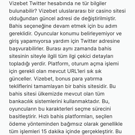
Vizebet Twitter hesabında ne tür bilgiler
bulunabilir? Vizebet uluslararası bir casino sitesi
olduğundan güncel adresi de değiştirilmiştir.
Bahis seçeneğine devam etmek için bu adım
gereklidir. Oyuncular konumu belirleyemiyor ve
giriş yapamıyorsa yardım için Twitter adresine
başvurabilirler. Burası aynı zamanda bahis
sitesinin siteyle ilgili tüm ilgi çekici detayları
topladığı yerdir. Platform, oturum açma işlemi
için gerekli olan mevcut URL’leri sık sık
günceller. Vizebet, bonus para yatırma
tekliflerini tamamlayan bir bahis sitesidir. Bu
bahis sitesi ülkemizde mevcut olan tüm
bankacılık sistemlerini kullanmaktadır. Bu,
oyuncuların bu karakterleri seçme sürecini
basitleştirir. Hızlı bahis platformları, seçilen
ödeme yönteminden bağımsız olarak genellikle
tüm işlemleri 15 dakika içinde gerçekleştirir. Bu