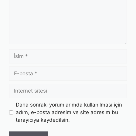
İsim
E-
posta
İnternet
sitesi
Daha sonraki yorumlarımda kullanılması için
adım, e-posta adresim ve site adresim bu
tarayıcıya kaydedilsin.