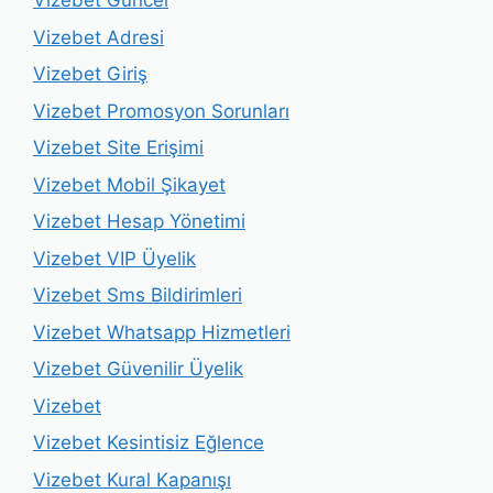
Vizebet Güncel
Vizebet Adresi
Vizebet Giriş
Vizebet Promosyon Sorunları
Vizebet Site Erişimi
Vizebet Mobil Şikayet
Vizebet Hesap Yönetimi
Vizebet VIP Üyelik
Vizebet Sms Bildirimleri
Vizebet Whatsapp Hizmetleri
Vizebet Güvenilir Üyelik
Vizebet
Vizebet Kesintisiz Eğlence
Vizebet Kural Kapanışı