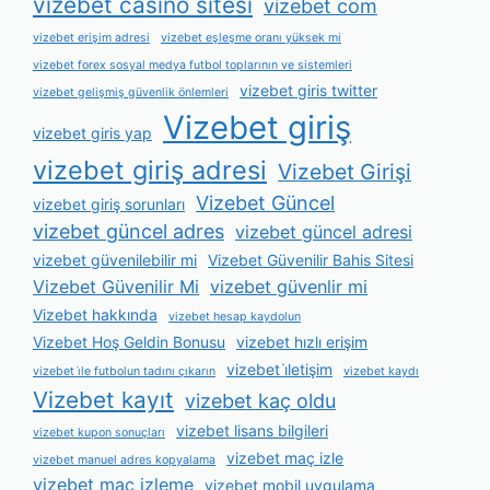
vizebet casino sitesi
vizebet com
vizebet erişim adresi
vizebet eşleşme oranı yüksek mi
vizebet forex sosyal medya futbol toplarının ve sistemleri
vizebet giris twitter
vizebet gelişmiş güvenlik önlemleri
Vizebet giriş
vizebet giris yap
vizebet giriş adresi
Vizebet Girişi
Vizebet Güncel
vizebet giriş sorunları
vizebet güncel adres
vizebet güncel adresi
vizebet güvenilebilir mi
Vizebet Güvenilir Bahis Sitesi
Vizebet Güvenilir Mi
vizebet güvenlir mi
Vizebet hakkında
vizebet hesap kaydolun
Vizebet Hoş Geldin Bonusu
vizebet hızlı erişim
vizebet i̇letişim
vizebet i̇le futbolun tadını çıkarın
vizebet kaydı
Vizebet kayıt
vizebet kaç oldu
vizebet lisans bilgileri
vizebet kupon sonuçları
vizebet maç izle
vizebet manuel adres kopyalama
vizebet maç izleme
vizebet mobil uygulama