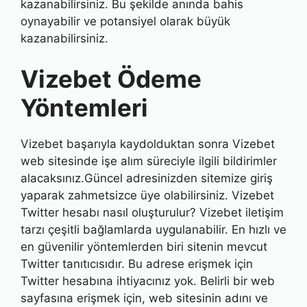
kazanabilirsiniz. Bu şekilde anında bahis
oynayabilir ve potansiyel olarak büyük
kazanabilirsiniz.
Vizebet Ödeme
Yöntemleri
Vizebet başarıyla kaydolduktan sonra Vizebet
web sitesinde işe alım süreciyle ilgili bildirimler
alacaksınız.Güncel adresinizden sitemize giriş
yaparak zahmetsizce üye olabilirsiniz. Vizebet
Twitter hesabı nasıl oluşturulur? Vizebet iletişim
tarzı çeşitli bağlamlarda uygulanabilir. En hızlı ve
en güvenilir yöntemlerden biri sitenin mevcut
Twitter tanıtıcısıdır. Bu adrese erişmek için
Twitter hesabına ihtiyacınız yok. Belirli bir web
sayfasına erişmek için, web sitesinin adını ve