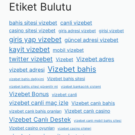
Etiket Bulutu
bahis sitesi vizebet
canli vizebet
casino sitesi vizebet
giris adresi vizebet
girisi vizebet
giris yap vizebet
güncel adresi vizebet
kayit vizebet
mobil vizebet
twitter vizebet
Vizebet adres
Vizebet
Vizebet bahis
vizebet adresi
Vizebet bahis sitesi
vizebet bahis değişimi
vizebet bahis sitesi güvenilir mi
vizebet bankacılık sistemi
Vizebet Bonus
vizebet canli
vizebet canli maç izle
Vizebet canlı bahis
Vizebet canlı casino
vizebet canlı bahis oranları
Vizebet Canlı Destek
vizebet canlı mobil bahis sitesi
Vizebet casino oyunları
vizebet casino siteleri