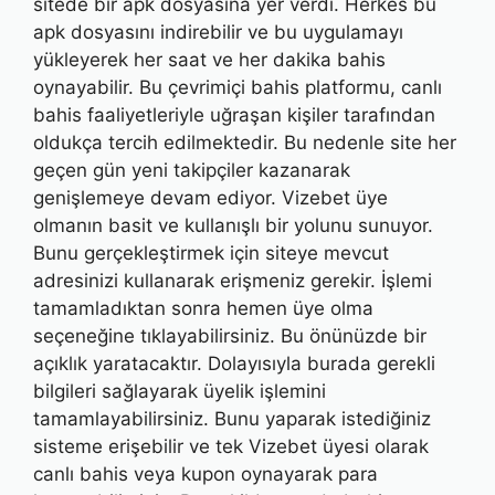
sitede bir apk dosyasına yer verdi. Herkes bu
apk dosyasını indirebilir ve bu uygulamayı
yükleyerek her saat ve her dakika bahis
oynayabilir. Bu çevrimiçi bahis platformu, canlı
bahis faaliyetleriyle uğraşan kişiler tarafından
oldukça tercih edilmektedir. Bu nedenle site her
geçen gün yeni takipçiler kazanarak
genişlemeye devam ediyor. Vizebet üye
olmanın basit ve kullanışlı bir yolunu sunuyor.
Bunu gerçekleştirmek için siteye mevcut
adresinizi kullanarak erişmeniz gerekir. İşlemi
tamamladıktan sonra hemen üye olma
seçeneğine tıklayabilirsiniz. Bu önünüzde bir
açıklık yaratacaktır. Dolayısıyla burada gerekli
bilgileri sağlayarak üyelik işlemini
tamamlayabilirsiniz. Bunu yaparak istediğiniz
sisteme erişebilir ve tek Vizebet üyesi olarak
canlı bahis veya kupon oynayarak para